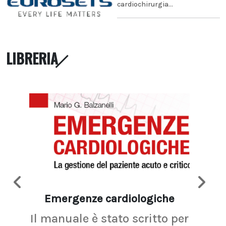
cardiochirurgia...
LIBRERIA
Emergenze cardiologiche
Ima
Il manuale è stato scritto per
La r