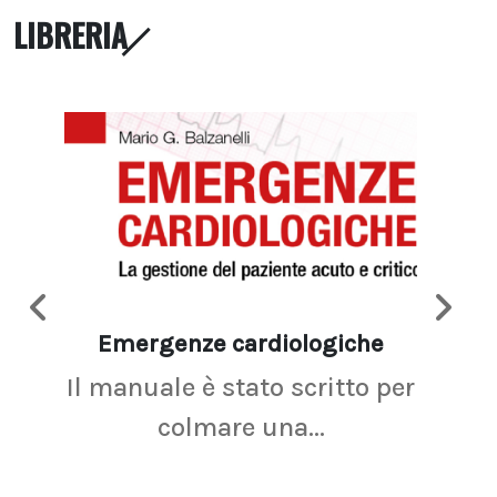
LIBRERIA
Emergenze cardiologiche
Ima
Il manuale è stato scritto per
La r
colmare una...