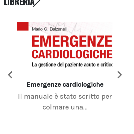
LIBRERIA
Emergenze cardiologiche
Ima
Il manuale è stato scritto per
La r
colmare una...