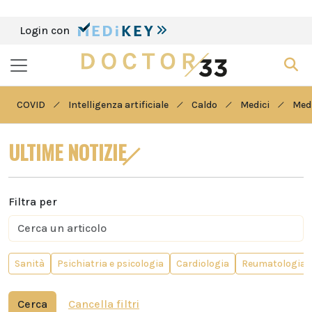
Login con
COVID
Intelligenza artificiale
Caldo
Medici
Medi
ULTIME NOTIZIE
Filtra per
Sanità
Psichiatria e psicologia
Cardiologia
Reumatologia
Cerca
Cancella filtri