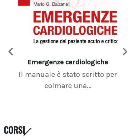
Emergenze cardiologiche
Ima
Il manuale è stato scritto per
La r
colmare una...
CORSI