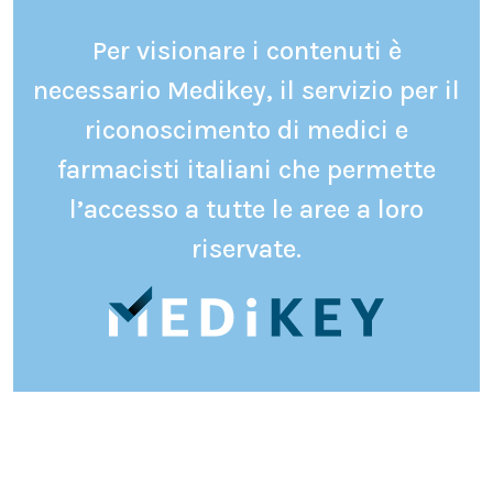
Per visionare i contenuti è
necessario Medikey, il servizio per il
riconoscimento di medici e
farmacisti italiani che permette
l’accesso a tutte le aree a loro
riservate.