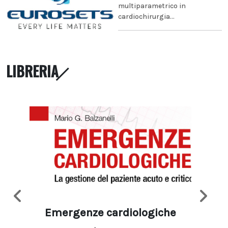
multiparametrico in
cardiochirurgia...
LIBRERIA
Emergenze cardiologiche
Ima