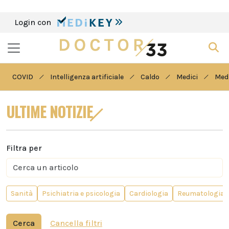
Login con
COVID
Intelligenza artificiale
Caldo
Medici
Medi
ULTIME NOTIZIE
Filtra per
Sanità
Psichiatria e psicologia
Cardiologia
Reumatologia
Cerca
Cancella filtri