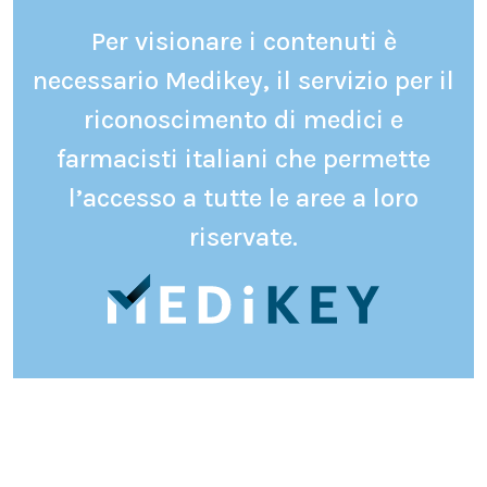
Per visionare i contenuti è
necessario Medikey, il servizio per il
riconoscimento di medici e
farmacisti italiani che permette
l’accesso a tutte le aree a loro
riservate.