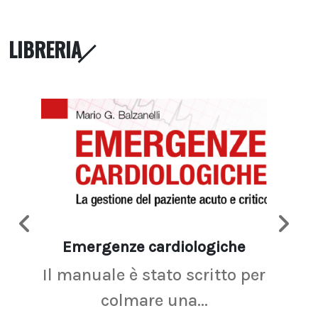
LIBRERIA
Emergenze cardiologiche
Ima
Il manuale è stato scritto per
La r
colmare una...