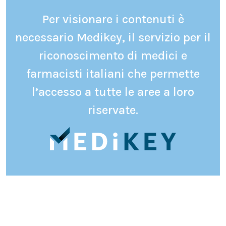
Per visionare i contenuti è
necessario Medikey, il servizio per il
riconoscimento di medici e
farmacisti italiani che permette
l’accesso a tutte le aree a loro
riservate.