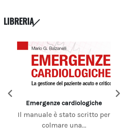
LIBRERIA
Emergenze cardiologiche
Ima
Il manuale è stato scritto per
La r
colmare una...