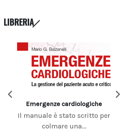
LIBRERIA
Emergenze cardiologiche
Ima
Il manuale è stato scritto per
La r
colmare una...