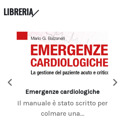
LIBRERIA
Emergenze cardiologiche
Ima
Il manuale è stato scritto per
La r
colmare una...