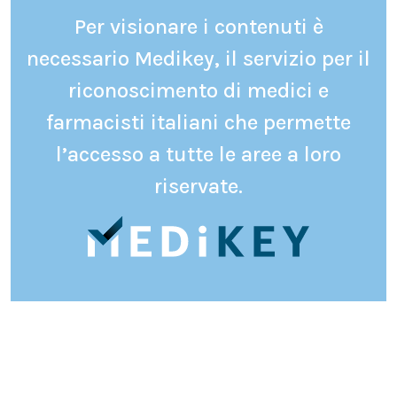
Per visionare i contenuti è
necessario Medikey, il servizio per il
riconoscimento di medici e
farmacisti italiani che permette
l’accesso a tutte le aree a loro
riservate.