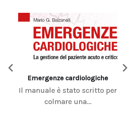
Emergenze cardiologiche
Ima
Il manuale è stato scritto per
La r
colmare una...