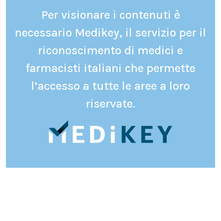
Per visionare i contenuti è
necessario Medikey, il servizio per il
riconoscimento di medici e
farmacisti italiani che permette
l’accesso a tutte le aree a loro
riservate.