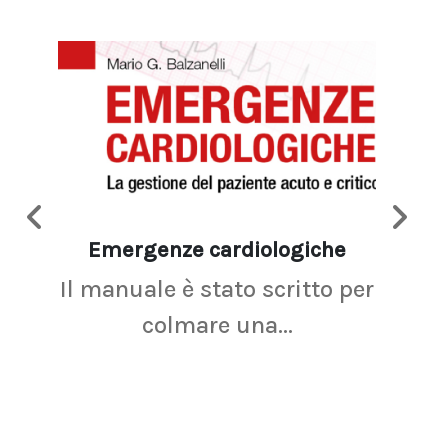
Emergenze cardiologiche
Ima
Il manuale è stato scritto per
La r
colmare una...