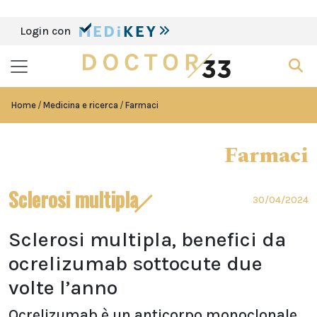
Login con
Home
Medicina e ricerca
Farmaci
Farmaci
Sclerosi multipla
30/04/2024
Sclerosi multipla, benefici da
ocrelizumab sottocute due
volte l’anno
Ocrelizumab è un anticorpo monoclonale