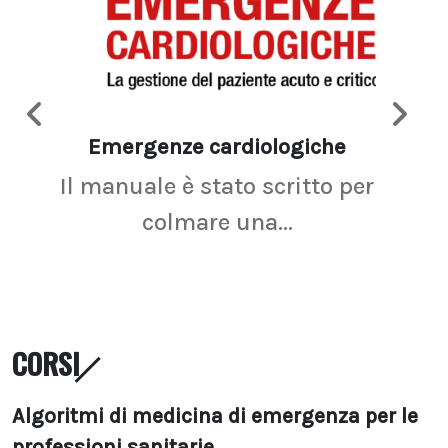
Emergenze cardiologiche
Ima
Il manuale è stato scritto per
La r
colmare una...
CORSI
Algoritmi di medicina di emergenza per le
professioni sanitarie