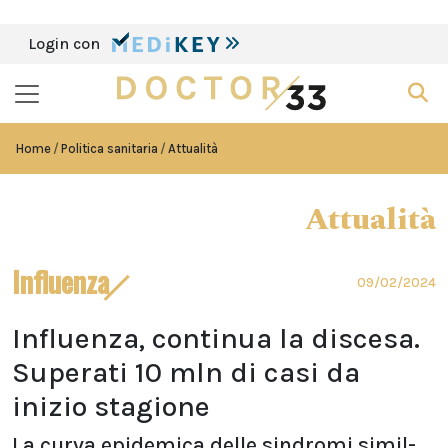
Login con
Home
Politica sanitaria
Attualità
Attualità
Influenza
09/02/2024
Influenza, continua la discesa.
Superati 10 mln di casi da
inizio stagione
La curva epidemica delle sindromi simil-