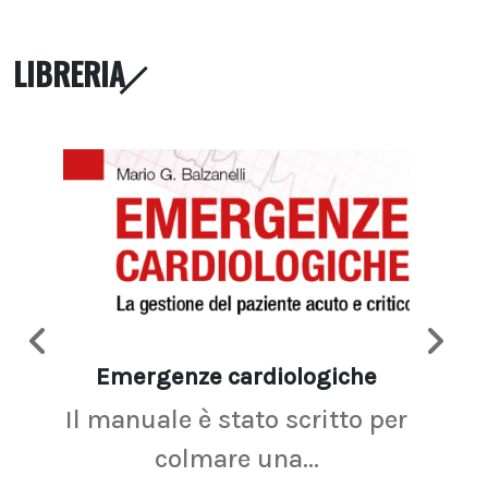
LIBRERIA
Emergenze cardiologiche
Ima
Il manuale è stato scritto per
La r
colmare una...