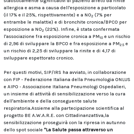
statisticamente significativi di pazienti affetti da rinite
allergica e asma a causa dell'esposizione a particolato
(il 17% e il 25%, rispettivamente) e a NO
(7% per
2
entrambe le malattie) e di bronchite cronica/BPCO per
esposizione a NO
(22%). Infine, è stata confermata
2
l'associazione fra esposizione cronica a PM
e un rischio
10
di 2,96 di sviluppare la BPCO e fra esposizione a PM
e
2.5
un rischio di 2,25 di sviluppare la rinite e di 4,17 di
sviluppare espettorato cronico.
Per questi motivi, SIP/IRS ha avviato, in collaborazione
con FIP - Federazione Italiana della Pneumologia ONLUS
e AIPO - Associazione Italiana Pneumologi Ospedalieri,
un insieme di attività di sensibilizzazione verso la cura
dell'ambiente e della conseguente salute
respiratoria.Assieme alla partecipazione scientifica al
progetto BE A.W.A.R.E. con Cittadinanzattiva,la
sensibilizzazione proseguirà con la ripresa in autunno
dello spot sociale
"La Salute passa attraverso un