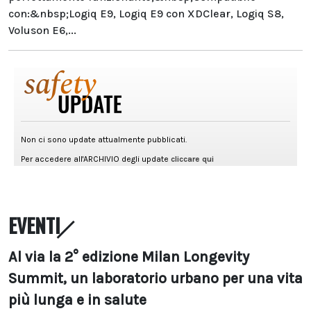
con:&nbsp;Logiq E9, Logiq E9 con XDClear, Logiq S8,
Voluson E6,...
EVENTI
Al via la 2° edizione Milan Longevity
Summit, un laboratorio urbano per una vita
più lunga e in salute