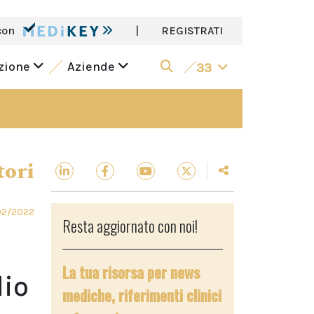
con
|
REGISTRATI
azione
Aziende
33
tori
02/2022
Resta aggiornato con noi!
La tua risorsa per news
dio
mediche, riferimenti clinici