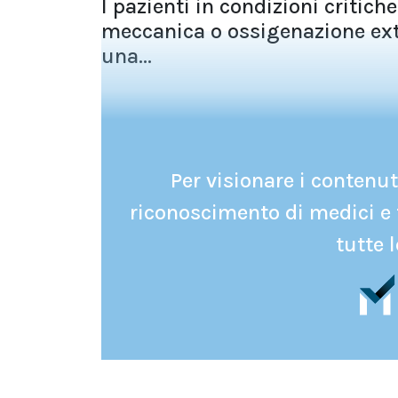
I pazienti in condizioni critic
meccanica o ossigenazione e
una...
Per visionare i contenuti
riconoscimento di medici e 
tutte l