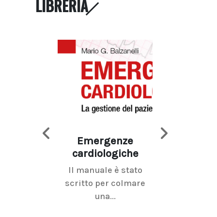
LIBRERIA
Emergenze
Imaging d
cardiologiche
mammel
Il manuale è stato
La radiolo
scritto per colmare
senologica inc
una...
ramo dell'imagi