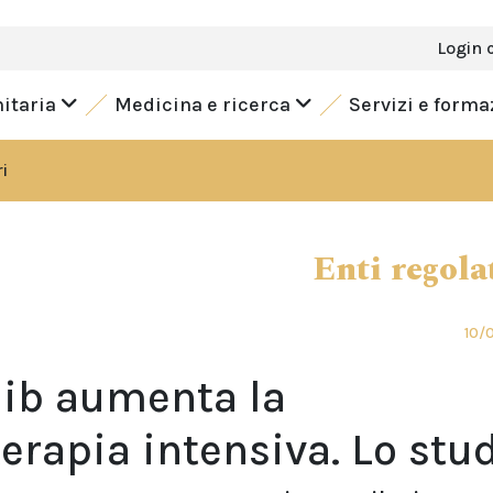
Login 
nitaria
Medicina e ricerca
Servizi e form
i
Enti regola
10/
inib aumenta la
erapia intensiva. Lo stu