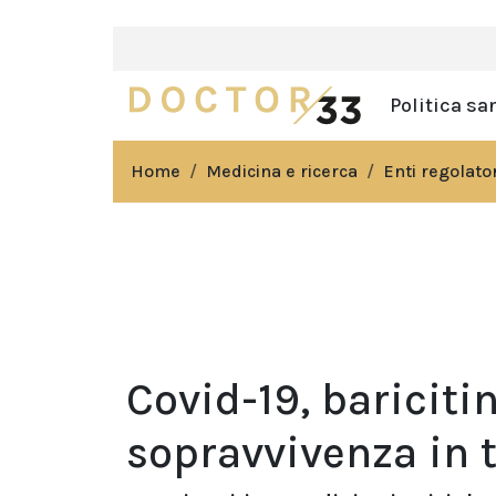
Politica sa
Home
Medicina e ricerca
Enti regolator
Covid-19, baricit
sopravvivenza in t