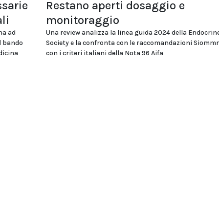
sarie
Restano aperti dosaggio e
li
monitoraggio
na ad
Una review analizza la linea guida 2024 della Endocrin
el bando
Society e la confronta con le raccomandazioni Siomm
dicina
con i criteri italiani della Nota 96 Aifa