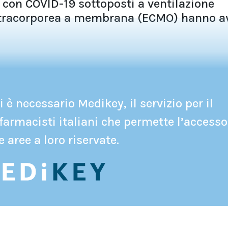
he con COVID-19 sottoposti a ventilazione
xtracorporea a membrana (ECMO) hanno a
 è necessario Medikey, il servizio per il
farmacisti italiani che permette l’accesso
e aree a loro riservate.