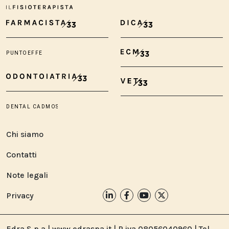
Chi siamo
Contatti
Note legali
Privacy
Edra S.p.a | www.edraspa.it | P.iva 08056040960 | Tel.