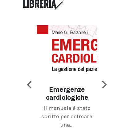
LIBRERIA
Emergenze
Imaging d
cardiologiche
mammel
Il manuale è stato
La radiolo
scritto per colmare
senologica inc
una...
ramo dell'imagi