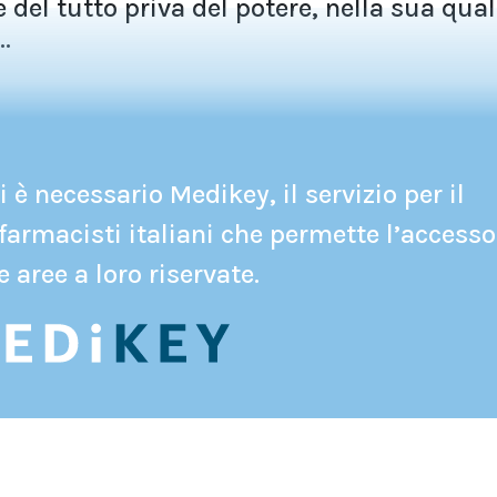
e del tutto priva del potere, nella sua qual
.
 è necessario Medikey, il servizio per il
farmacisti italiani che permette l’accesso
e aree a loro riservate.