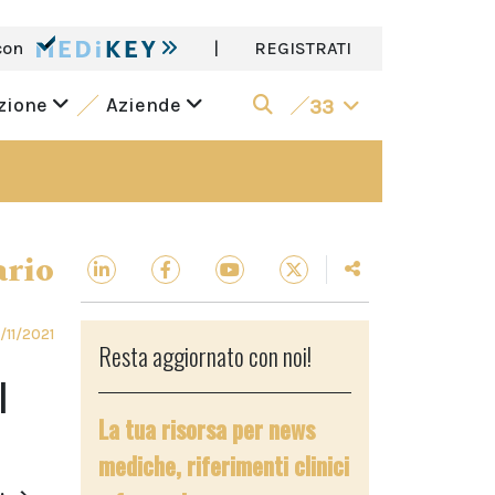
con
|
REGISTRATI
azione
Aziende
33
ario
/11/2021
Resta aggiornato con noi!
l
La tua risorsa per news
mediche, riferimenti clinici