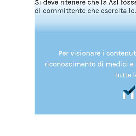
Si deve ritenere che la Asl foss
di committente che esercita le..
Per visionare i contenuti
riconoscimento di medici e 
tutte l