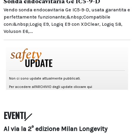
Sonda endocavitaria Ge IC5-9-D
Vendo sonda endocavitaria Ge IC5-9-D, usata garantita e
perfettamente funzionante;&nbsp;Compatibile
con:&nbsp;Logiq E9, Logiq E9 con XDClear, Logiq S8,
Voluson E6,...
EVENTI
Al via la 2° edizione Milan Longevity