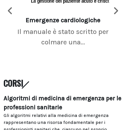
Emergenze cardiologiche
Ima
Il manuale è stato scritto per
La r
colmare una...
CORSI
Algoritmi di medicina di emergenza per le
professioni sanitarie
Gli algoritmi relativi alla medicina di emergenza
rappresentano una risorsa fondamentale per i
professionisti sanitari che, ciascuno nel proprio