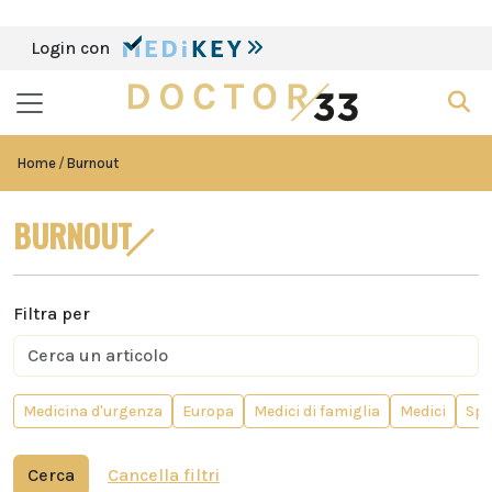
Login con
Home
Burnout
BURNOUT
Filtra per
Medicina d'urgenza
Europa
Medici di famiglia
Medici
Spo
Cerca
Cancella filtri