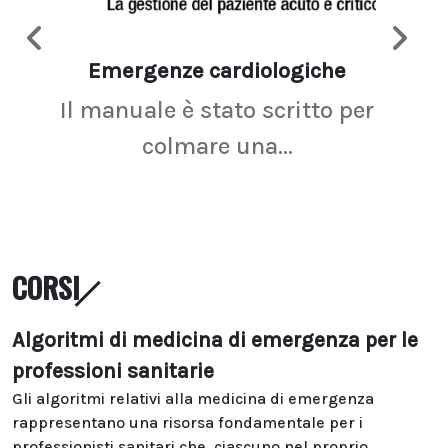
Emergenze cardiologiche
Ima
Il manuale è stato scritto per
La r
colmare una...
CORSI
Algoritmi di medicina di emergenza per le
professioni sanitarie
Gli algoritmi relativi alla medicina di emergenza
rappresentano una risorsa fondamentale per i
professionisti sanitari che, ciascuno nel proprio