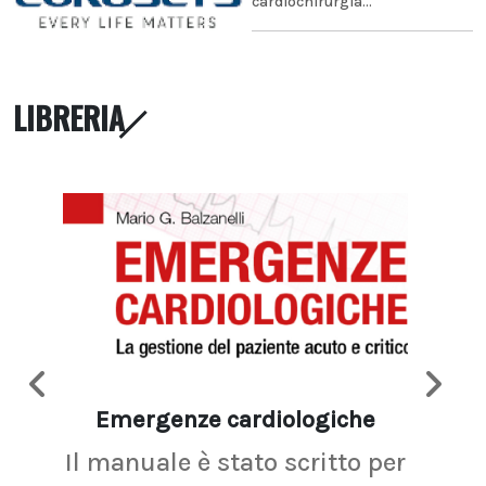
cardiochirurgia...
LIBRERIA
Emergenze cardiologiche
Ima
Il manuale è stato scritto per
La r