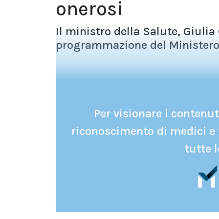
onerosi
Il ministro della Salute, Giulia 
programmazione del Ministero 
Per visionare i contenuti
riconoscimento di medici e 
tutte l