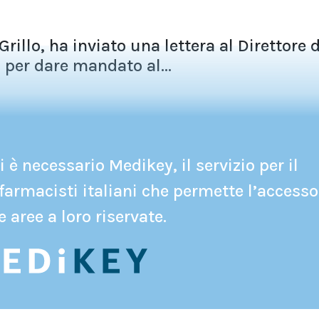
Grillo, ha inviato una lettera al Direttore 
per dare mandato al...
 è necessario Medikey, il servizio per il
farmacisti italiani che permette l’accesso
e aree a loro riservate.