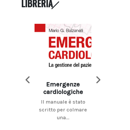
LIBRERIA
Emergenze
Imaging d
cardiologiche
mammel
Il manuale è stato
La radiolo
scritto per colmare
senologica inc
una...
ramo dell'imagi