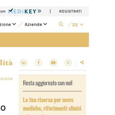
con
|
REGISTRATI
azione
Aziende
33
lità
/12/2018
Resta aggiornato con noi!
La tua risorsa per news
po
mediche, riferimenti clinici