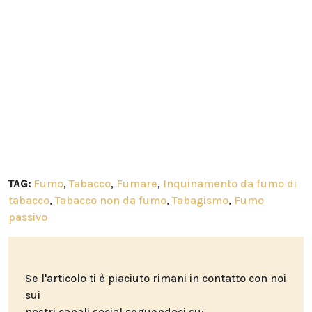
TAG:
Fumo
,
Tabacco
,
Fumare
,
Inquinamento da fumo di
tabacco
,
Tabacco non da fumo
,
Tabagismo
,
Fumo
passivo
Se l'articolo ti è piaciuto rimani in contatto con noi
sui
nostri canali social seguendoci su: