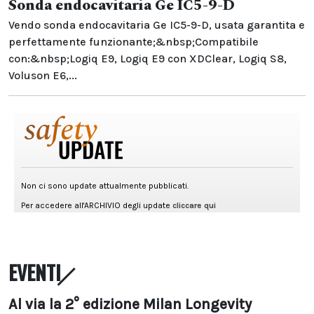
Sonda endocavitaria Ge IC5-9-D
Vendo sonda endocavitaria Ge IC5-9-D, usata garantita e
perfettamente funzionante;&nbsp;Compatibile
con:&nbsp;Logiq E9, Logiq E9 con XDClear, Logiq S8,
Voluson E6,...
EVENTI
Al via la 2° edizione Milan Longevity