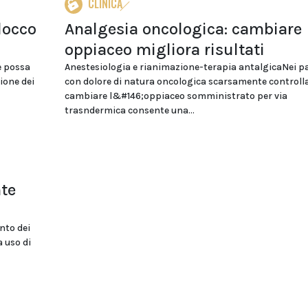
CLINICA
locco
Analgesia oncologica: cambiare
oppiaceo migliora risultati
e possa
Anestesiologia e rianimazione-terapia antalgicaNei pa
ione dei
con dolore di natura oncologica scarsamente controll
cambiare l&#146;oppiaceo somministrato per via
trasndermica consente una...
nte
nto dei
a uso di