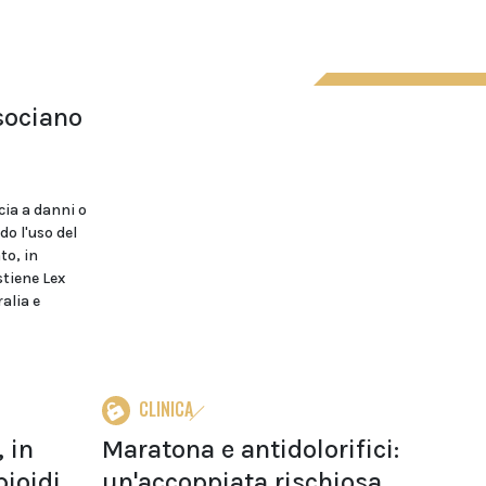
ssociano
cia a danni o
do l'uso del
to, in
stiene Lex
alia e
CLINICA
 in
Maratona e antidolorifici:
ioidi
un'accoppiata rischiosa