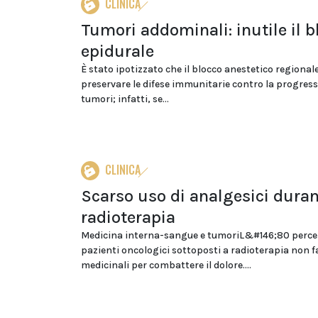
CLINICA
Tumori addominali: inutile il b
epidurale
È stato ipotizzato che il blocco anestetico regional
preservare le difese immunitarie contro la progress
tumori; infatti, se...
CLINICA
Scarso uso di analgesici dura
radioterapia
Medicina interna-sangue e tumoriL&#146;80 perce
pazienti oncologici sottoposti a radioterapia non f
medicinali per combattere il dolore....