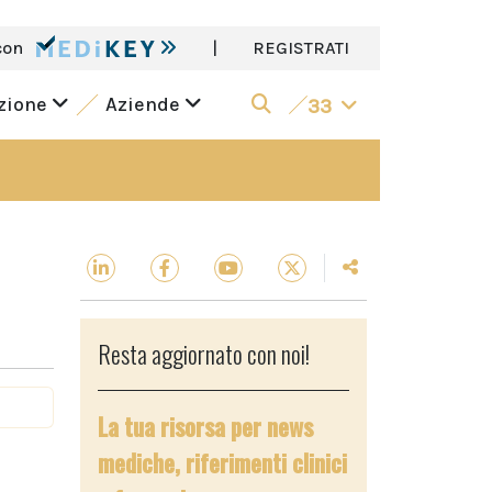
con
|
REGISTRATI
azione
Aziende
33
Resta aggiornato con noi!
La tua risorsa per news
mediche, riferimenti clinici