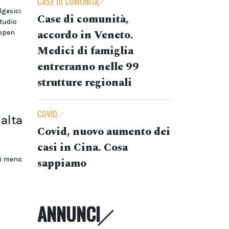
CASE DI COMUNITÀ
lgesici
Case di comunità,
studio
accordo in Veneto.
 open
Medici di famiglia
entreranno nelle 99
strutture regionali
COVID
 alta
Covid, nuovo aumento dei
casi in Cina. Cosa
ti meno
sappiamo
ANNUNCI