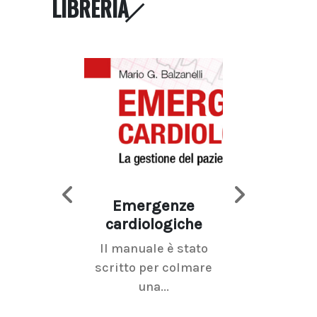
LIBRERIA
Emergenze
Imaging d
cardiologiche
mammel
Il manuale è stato
La radiolo
scritto per colmare
senologica inc
una...
ramo dell'imagi