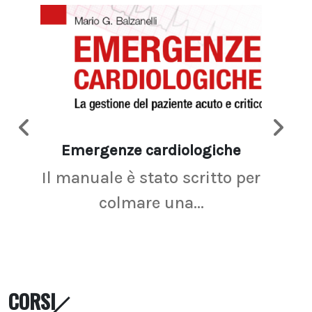
Emergenze cardiologiche
Ima
Il manuale è stato scritto per
La r
colmare una...
CORSI