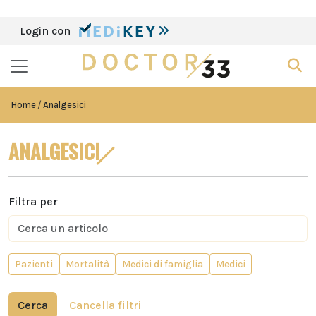
Login con
Home
Analgesici
ANALGESICI
Filtra per
Pazienti
Mortalità
Medici di famiglia
Medici
Cerca
Cancella filtri