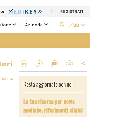
con
|
REGISTRATI
azione
Aziende
33
tori
04/2014
Resta aggiornato con noi!
La tua risorsa per news
mediche, riferimenti clinici