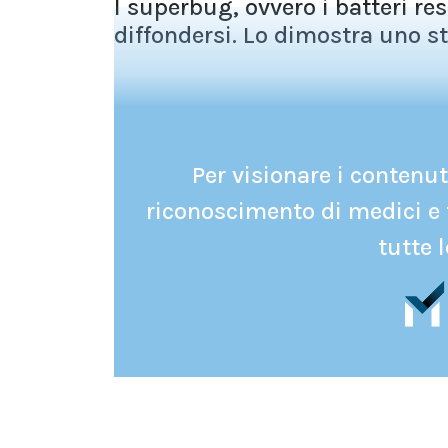
I superbug, ovvero i batteri res
diffondersi. Lo dimostra uno s
Per visionare i contenuti
riconoscimento di medici e 
tutte l