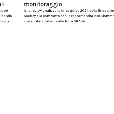
li
monitoraggio
na ad
Una review analizza la linea guida 2024 della Endocrin
el bando
Society e la confronta con le raccomandazioni Siomm
dicina
con i criteri italiani della Nota 96 Aifa