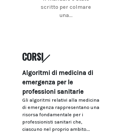
scritto per colmare
senologica inc
una...
ramo dell'imagi
CORSI
Algoritmi di medicina di
emergenza per le
professioni sanitarie
Gli algoritmi relativi alla medicina
di emergenza rappresentano una
risorsa fondamentale per i
professionisti sanitari che,
ciascuno nel proprio ambito...