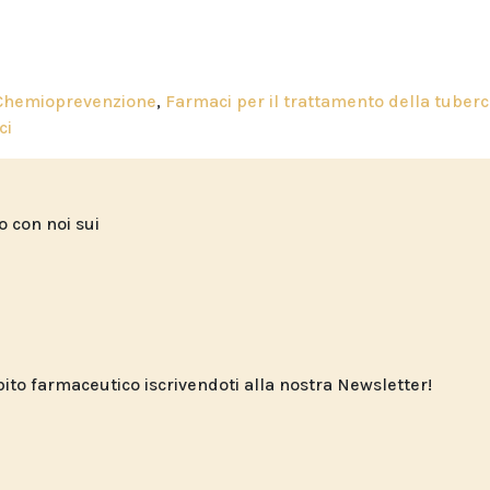
Chemioprevenzione
,
Farmaci per il trattamento della tuberc
ci
to con noi sui
o farmaceutico iscrivendoti alla nostra Newsletter!