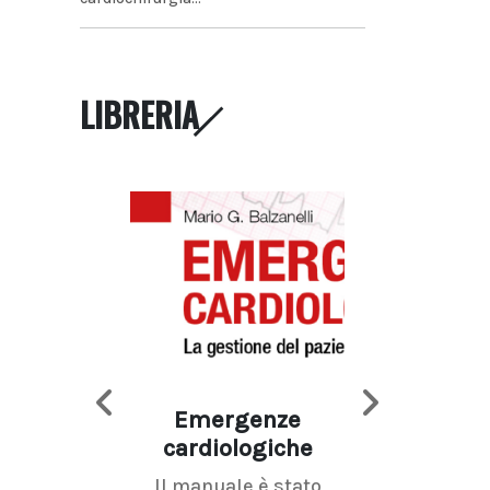
LIBRERIA
Emergenze
Imaging d
cardiologiche
mammel
Il manuale è stato
La radiolo