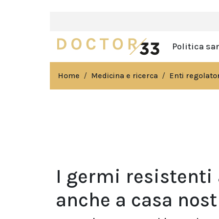
Politica sa
Home
Medicina e ricerca
Enti regolator
I germi resistenti
anche a casa nost