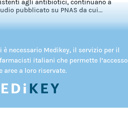
istenti agli antibiotici, continuano a
tudio pubblicato su PNAS da cui...
 è necessario Medikey, il servizio per il
farmacisti italiani che permette l’accesso
e aree a loro riservate.