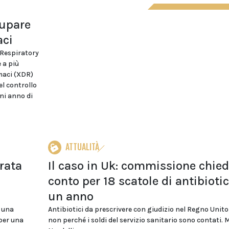
cupare
aci
 Respiratory
 a più
maci (XDR)
el controllo
ni anno di
ATTUALITÀ
rata
Il caso in Uk: commissione chie
s
conto per 18 scatole di antibiotic
un anno
a una
Antibiotici da prescrivere con giudizio nel Regno Unit
per una
non perché i soldi del servizio sanitario sono contati. 