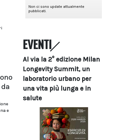
ri
EVENTI
Al via la 2° edizione Milan
Longevity Summit, un
gono
laboratorio urbano per
 da
una vita più lunga e in
salute
ione
ina e