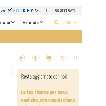
con
|
REGISTRATI
azione
Aziende
33
Resta aggiornato con noi!
La tua risorsa per news
mediche, riferimenti clinici