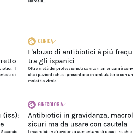
Nardelli...
CLINICA
L'abuso di antibiotici è più freq
rretto
tra gli ispanici
otici, il
Oltre metà dei professionisti sanitari americani è con
ntisti di
che i pazienti che si presentano in ambulatorio con u
malattia virale...
GINECOLOGIA
 (iss):
Antibiotici in gravidanza, macrol
le
sicuri ma da usare con cautela
". Secondo
I macrolidi in gravidanza aumentano di poco il rischio 