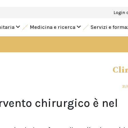
Login 
nitaria
Medicina e ricerca
Servizi e form
Cli
31/
ervento chirurgico è nel