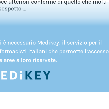
ce ulteriori conferme di quello che molti
ospetto:...
 è necessario Medikey, il servizio per il
farmacisti italiani che permette l’accesso
e aree a loro riservate.