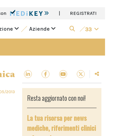
con
|
REGISTRATI
azione
Aziende
33
nica
05/2013
Resta aggiornato con noi!
La tua risorsa per news
mediche, riferimenti clinici