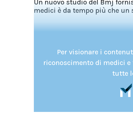
Un nuovo studio del Bmj fornis
medici è da tempo più che un s
Per visionare i contenuti
riconoscimento di medici e 
tutte l