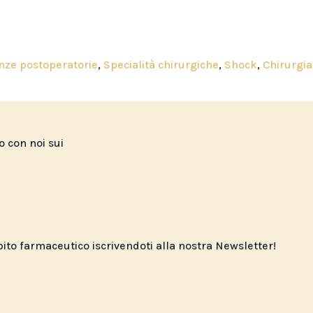
nze postoperatorie
,
Specialità chirurgiche
,
Shock
,
Chirurgia
to con noi sui
o farmaceutico iscrivendoti alla nostra Newsletter!