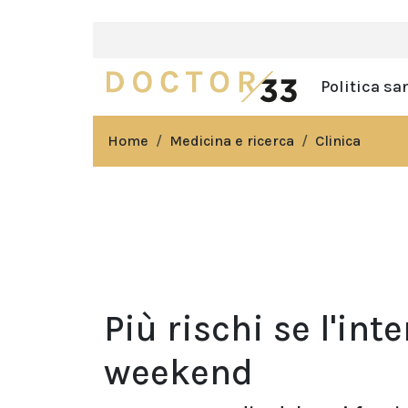
Politica sa
Home
Medicina e ricerca
Clinica
Più rischi se l'int
weekend