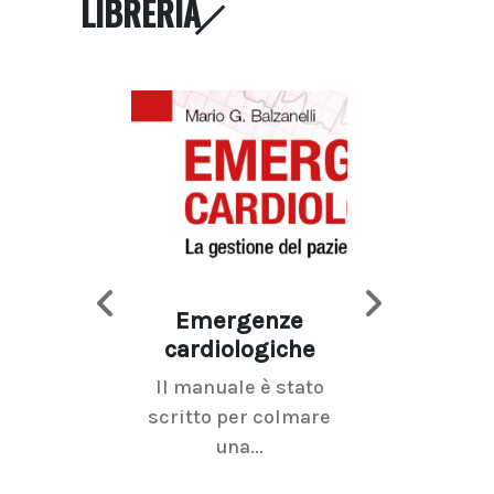
LIBRERIA
Emergenze
Imaging d
cardiologiche
mammel
Il manuale è stato
La radiolo
scritto per colmare
senologica inc
una...
ramo dell'imagi