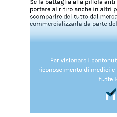
Se la battaglia alla pillola an
portare al ritiro anche in altri 
scomparire del tutto dal merca
commercializzarla da parte del
Per visionare i contenuti
riconoscimento di medici e 
tutte l