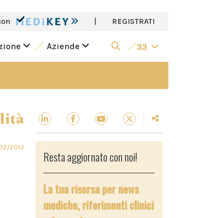
con
|
REGISTRATI
azione
Aziende
33
lità
02/2013
Resta aggiornato con noi!
La tua risorsa per news
mediche, riferimenti clinici