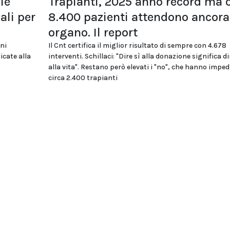
le
Trapianti, 2025 anno record ma o
li per
8.400 pazienti attendono ancora
organo. Il report
oni
Il Cnt certifica il miglior risultato di sempre con 4.678
icate alla
interventi. Schillaci: "Dire sì alla donazione significa di
alla vita". Restano però elevati i "no", che hanno imped
circa 2.400 trapianti