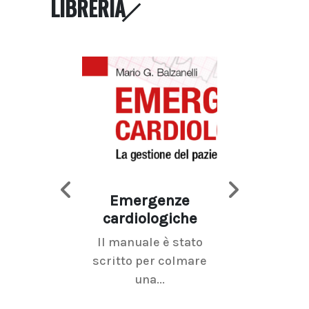
LIBRERIA
Emergenze
Imaging d
cardiologiche
mammel
Il manuale è stato
La radiolo
scritto per colmare
senologica inc
una...
ramo dell'imagi