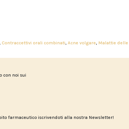
,
Contraccettivi orali combinati
,
Acne volgare
,
Malattie delle
to con noi sui
o farmaceutico iscrivendoti alla nostra Newsletter!