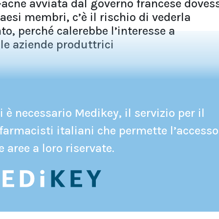
ti-acne avviata dal governo francese doves
paesi membri, c’è il rischio di vederla
to, perché calerebbe l’interesse a
le aziende produttrici
 è necessario Medikey, il servizio per il
farmacisti italiani che permette l’accesso
e aree a loro riservate.