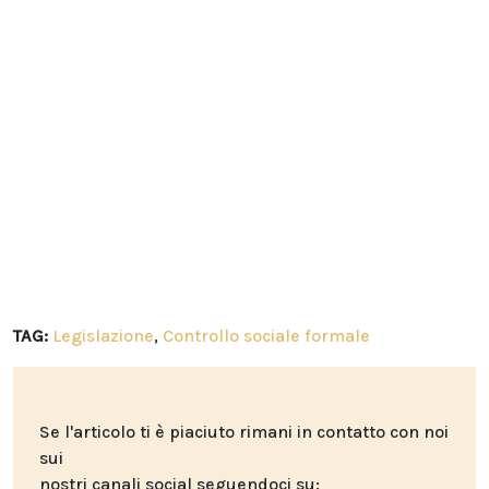
TAG:
Legislazione
,
Controllo sociale formale
Se l'articolo ti è piaciuto rimani in contatto con noi
sui
nostri canali social seguendoci su: