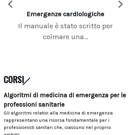
Emergenze cardiologiche
Ima
Il manuale è stato scritto per
La r
colmare una...
CORSI
Algoritmi di medicina di emergenza per le
professioni sanitarie
Gli algoritmi relativi alla medicina di emergenza
rappresentano una risorsa fondamentale per i
professionisti sanitari che, ciascuno nel proprio
ambito...