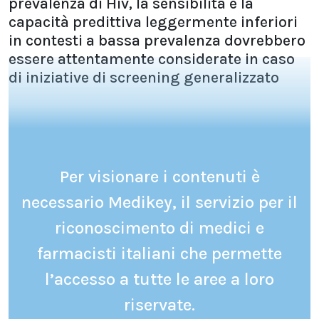
prevalenza di Hiv, la sensibilità e la
capacità predittiva leggermente inferiori
in contesti a bassa prevalenza dovrebbero
essere attentamente considerate in caso
di iniziative di screening generalizzato
Per visionare i contenuti è
necessario Medikey, il servizio per il
riconoscimento di medici e
farmacisti italiani che permette
l’accesso a tutte le aree a loro
riservate.