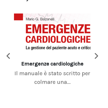
Emergenze cardiologiche
Ima
Il manuale è stato scritto per
La r
colmare una...