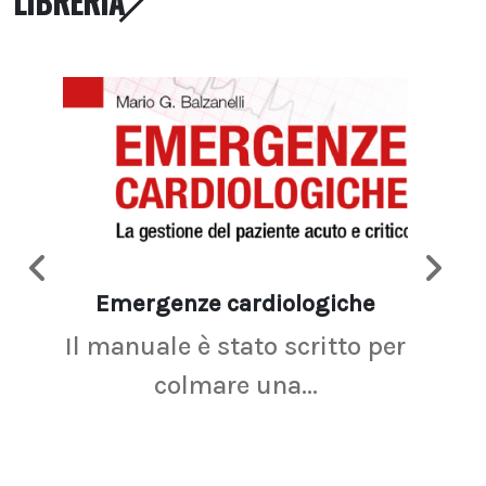
LIBRERIA
Emergenze cardiologiche
Ima
Il manuale è stato scritto per
La r
colmare una...