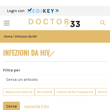
Login con
Home
Infezioni da HIV
INFEZIONI DA HIV
Filtra per
Medicina interna
Mortalità
Industria farmaceutica
Servizi
Cerca
Cancella filtri