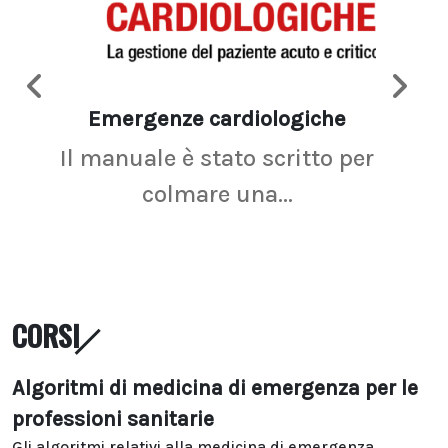
Emergenze cardiologiche
Ima
Il manuale è stato scritto per
La r
colmare una...
CORSI
Algoritmi di medicina di emergenza per le
professioni sanitarie
Gli algoritmi relativi alla medicina di emergenza