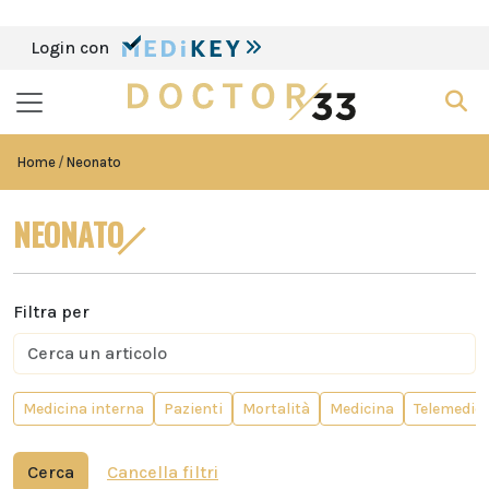
Login con
Home
Neonato
NEONATO
Filtra per
Medicina interna
Pazienti
Mortalità
Medicina
Telemedic
Cerca
Cancella filtri