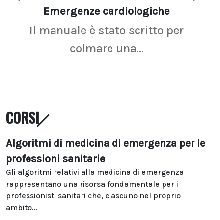
Emergenze cardiologiche
Ima
Il manuale è stato scritto per
La r
colmare una...
CORSI
Algoritmi di medicina di emergenza per le
professioni sanitarie
Gli algoritmi relativi alla medicina di emergenza
rappresentano una risorsa fondamentale per i
professionisti sanitari che, ciascuno nel proprio
ambito...