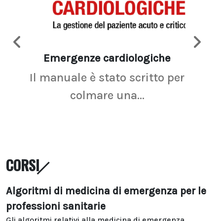
Emergenze cardiologiche
Ima
Il manuale è stato scritto per
La r
colmare una...
CORSI
Algoritmi di medicina di emergenza per le
professioni sanitarie
Gli algoritmi relativi alla medicina di emergenza