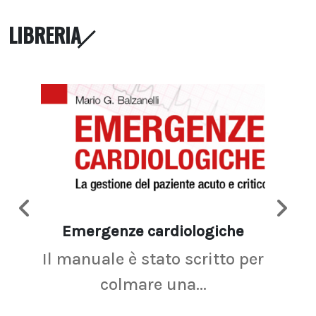
LIBRERIA
Emergenze cardiologiche
Ima
Il manuale è stato scritto per
La r
colmare una...