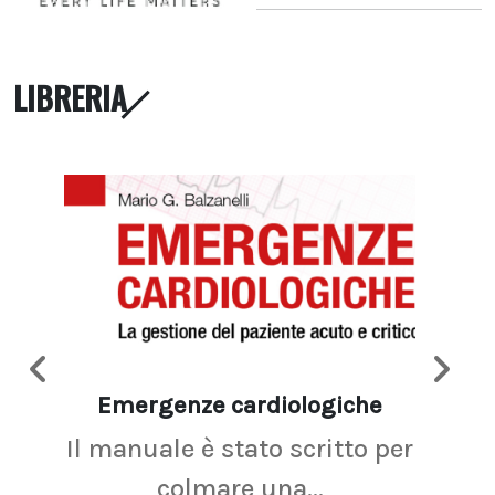
LIBRERIA
Emergenze cardiologiche
Ima
Il manuale è stato scritto per
La r
colmare una...