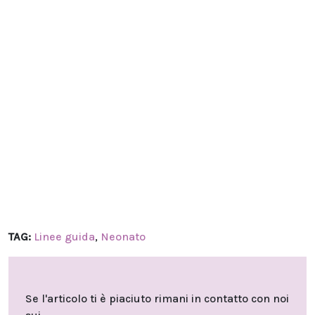
TAG:
Linee guida
,
Neonato
Se l'articolo ti è piaciuto rimani in contatto con noi