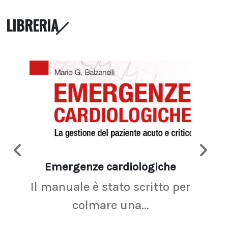
LIBRERIA
Emergenze cardiologiche
Ima
Il manuale è stato scritto per
La r
colmare una...