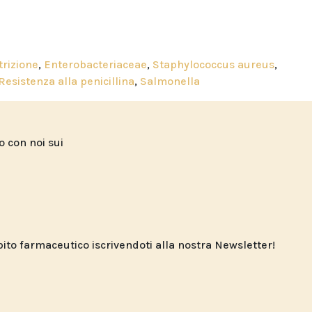
trizione
,
Enterobacteriaceae
,
Staphylococcus aureus
,
Resistenza alla penicillina
,
Salmonella
to con noi sui
o farmaceutico iscrivendoti alla nostra Newsletter!