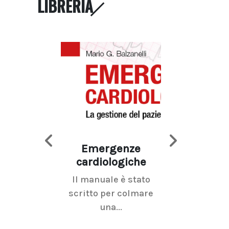
LIBRERIA
Emergenze
Imaging d
cardiologiche
mammel
Il manuale è stato
La radiolo
scritto per colmare
senologica inc
una...
ramo dell'imagi