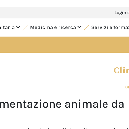
Login 
nitaria
Medicina e ricerca
Servizi e form
Cli
01
alimentazione animale da