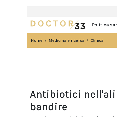
Politica sa
Home
Medicina e ricerca
Clinica
Antibiotici nell'
bandire