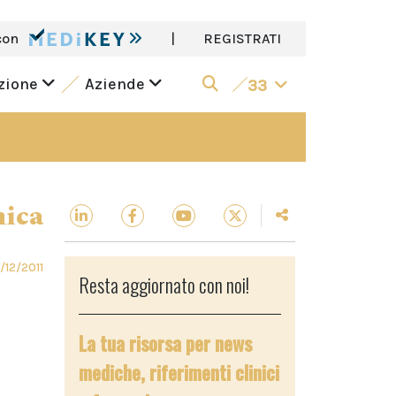
con
|
REGISTRATI
azione
Aziende
33
nica
/12/2011
Resta aggiornato con noi!
La tua risorsa per news
mediche, riferimenti clinici