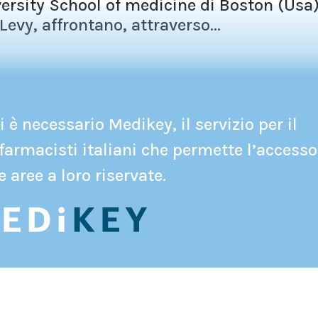
versity School of medicine di Boston (Usa)
evy, affrontano, attraverso...
 è necessario Medikey, il servizio per il
farmacisti italiani che permette l’accesso
e aree a loro riservate.