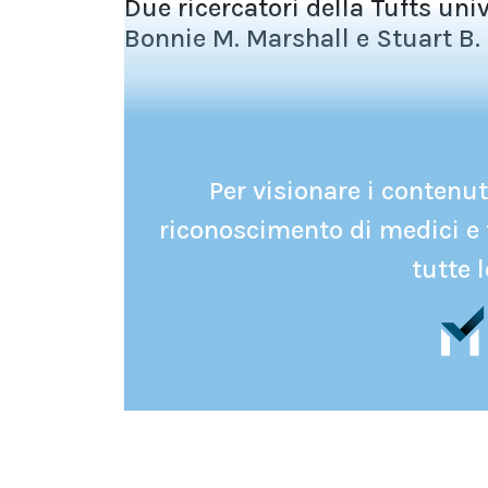
Due ricercatori della Tufts uni
Bonnie M. Marshall e Stuart B. L
Per visionare i contenuti
riconoscimento di medici e 
tutte l