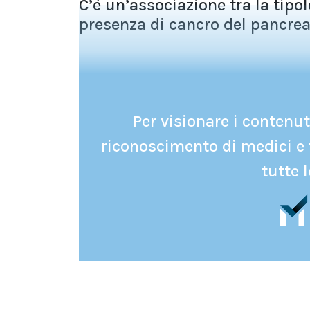
C’è un’associazione tra la tipo
presenza di cancro del pancreas
Per visionare i contenuti
riconoscimento di medici e 
tutte l