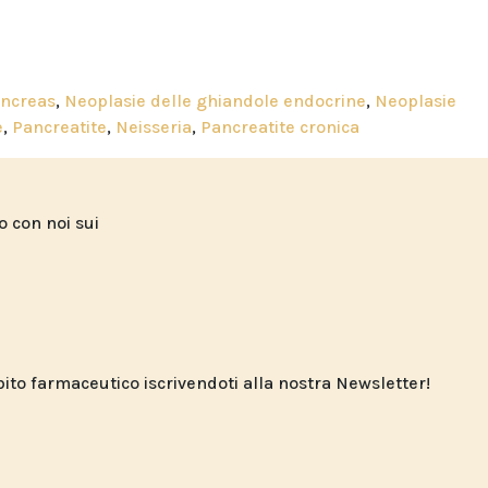
ancreas
,
Neoplasie delle ghiandole endocrine
,
Neoplasie
e
,
Pancreatite
,
Neisseria
,
Pancreatite cronica
to con noi sui
o farmaceutico iscrivendoti alla nostra Newsletter!