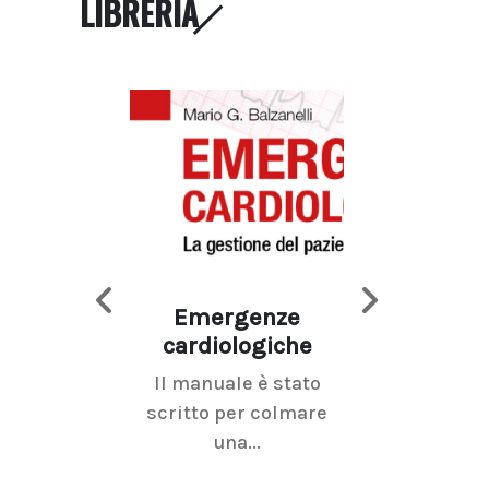
LIBRERIA
Emergenze
Imaging d
cardiologiche
mammel
Il manuale è stato
La radiolo
scritto per colmare
senologica inc
una...
ramo dell'imagi