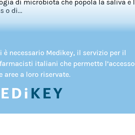
logia di microbiota che popola la saliva e 
 o di...
 è necessario Medikey, il servizio per il
farmacisti italiani che permette l’accesso
e aree a loro riservate.