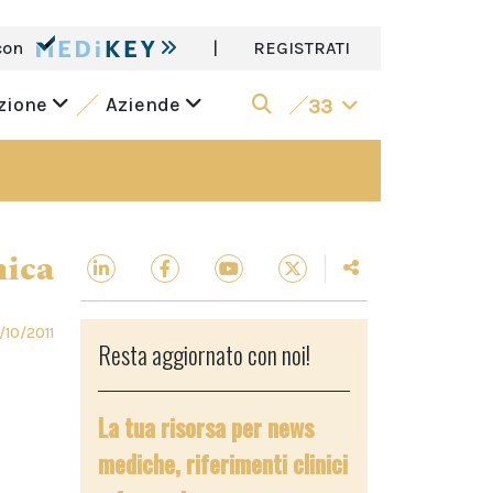
con
|
REGISTRATI
azione
Aziende
33
nica
/10/2011
Resta aggiornato con noi!
La tua risorsa per news
mediche, riferimenti clinici