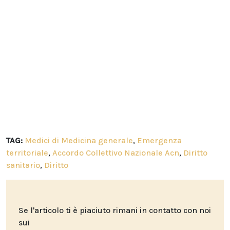
TAG:
Medici di Medicina generale
,
Emergenza
territoriale
,
Accordo Collettivo Nazionale Acn
,
Diritto
sanitario
,
Diritto
Se l'articolo ti è piaciuto rimani in contatto con noi
sui