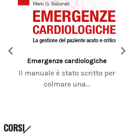
Emergenze cardiologiche
Ima
Il manuale è stato scritto per
La r
colmare una...
CORSI