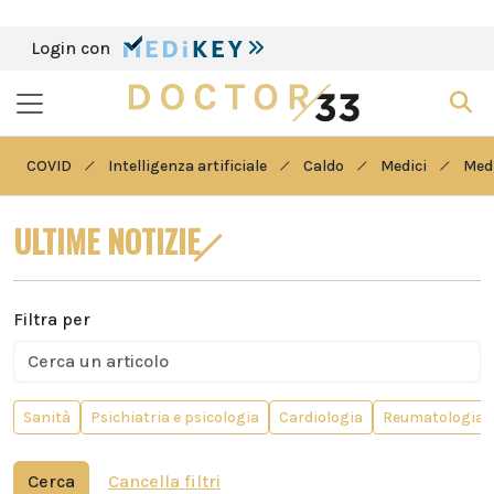
Login con
COVID
Intelligenza artificiale
Caldo
Medici
Medi
ULTIME NOTIZIE
Filtra per
Sanità
Psichiatria e psicologia
Cardiologia
Reumatologia
Cerca
Cancella filtri