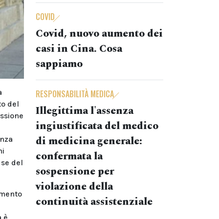
COVID
Covid, nuovo aumento dei
casi in Cina. Cosa
sappiamo
a
RESPONSABILITÀ MEDICA
to del
Illegittima l'assenza
issione
ingiustificata del medico
di medicina generale:
enza
ni
confermata la
use del
sospensione per
violazione della
rimento
continuità assistenziale
a è