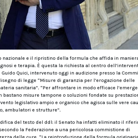
o nazionale e il ripristino della formula che affida in manier
ognosi e terapia. È questa la richiesta al centro dell’interven
uido Quici, intervenuto oggi in audizione presso la Comm
 disegno di legge “Misure di garanzia per l’erogazione delle
 materia sanitaria”. “Per affrontare in modo efficace l’emerg
 non bastano misure tampone o soluzioni fondate su prestazio
rvento legislativo ampio e organico che agisca sulle vere ca
o, ambulatori e strutture”.
ifica del testo del ddl: il Senato ha infatti eliminato il rife
o secondo la Federazione a una pericolosa commistione di
za delle cure. “La reintroduzione della formula originari