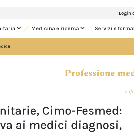
Login 
nitaria
Medicina e ricerca
Servizi e form
edica
Professione me
20/
anitarie, Cimo-Fesmed:
iva ai medici diagnosi,