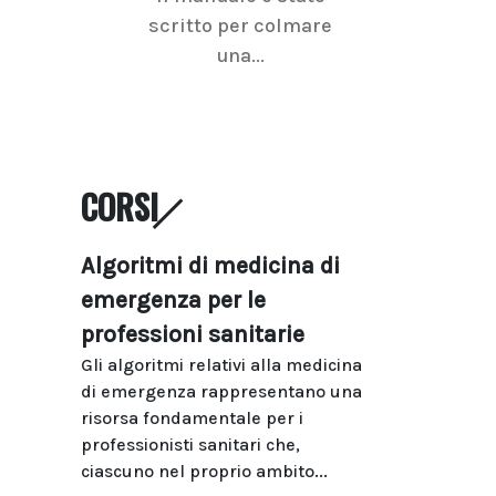
scritto per colmare
senologica inc
una...
ramo dell'imagi
CORSI
Algoritmi di medicina di
emergenza per le
professioni sanitarie
Gli algoritmi relativi alla medicina
di emergenza rappresentano una
risorsa fondamentale per i
professionisti sanitari che,
ciascuno nel proprio ambito...