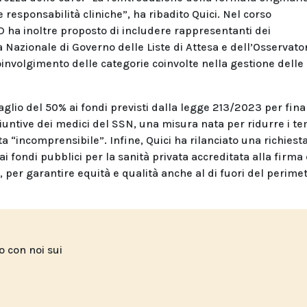
e responsabilità cliniche”, ha ribadito Quici. Nel corso
D ha inoltre proposto di includere rappresentanti dei
a Nazionale di Governo delle Liste di Attesa e dell’Osservato
oinvolgimento delle categorie coinvolte nella gestione delle
taglio del 50% ai fondi previsti dalla legge 213/2023 per fin
iuntive dei medici del SSN, una misura nata per ridurre i te
 “incomprensibile”. Infine, Quici ha rilanciato una richiest
i fondi pubblici per la sanità privata accreditata alla firma 
re, per garantire equità e qualità anche al di fuori del perime
to con noi sui