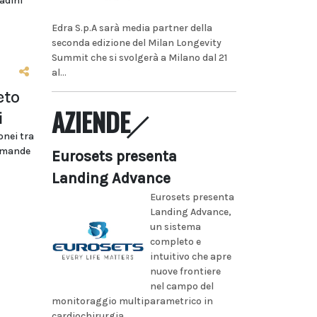
adini"
Edra S.p.A sarà media partner della
seconda edizione del Milan Longevity
Summit che si svolgerà a Milano dal 21
al...
eto
AZIENDE
i
onei tra
domande
Eurosets presenta
Landing Advance
Eurosets presenta
Landing Advance,
un sistema
completo e
intuitivo che apre
nuove frontiere
nel campo del
monitoraggio multiparametrico in
cardiochirurgia...