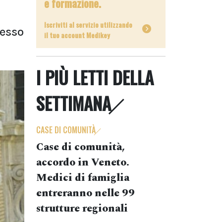
e formazione.
Iscriviti al servizio utilizzando
resso
il tuo account Medikey
I PIÙ LETTI DELLA
SETTIMANA
CASE DI COMUNITÀ
Case di comunità,
accordo in Veneto.
Medici di famiglia
entreranno nelle 99
strutture regionali