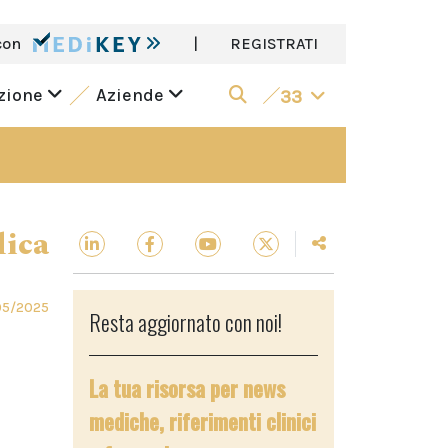
con
|
REGISTRATI
azione
Aziende
33
dica
05/2025
Resta aggiornato con noi!
La tua risorsa per news
mediche, riferimenti clinici