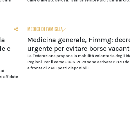
dicina
dalle 8 alle 20. Gerosa: "Sanità sempre più vicina ai citt
MEDICI DI FAMIGLIA
la
Medicina generale, Fimmg: decr
le e
urgente per evitare borse vacant
La Federazione propone la mobilità volontaria degli id
Regioni. Per il corso 2026-2029 sono arrivate 5.870 
a fronte di 2.651 posti disponibili
 ai
i affidate