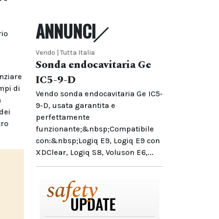
ANNUNCI
rio
Vendo | Tutta Italia
Sonda endocavitaria Ge
anziare
IC5-9-D
mpi di
Vendo sonda endocavitaria Ge IC5-
a
9-D, usata garantita e
dei
perfettamente
tro
funzionante;&nbsp;Compatibile
con:&nbsp;Logiq E9, Logiq E9 con
XDClear, Logiq S8, Voluson E6,...