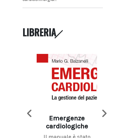
LIBRERIA
Emergenze
Imaging d
cardiologiche
mammel
Il manuale è stato
La radiolo