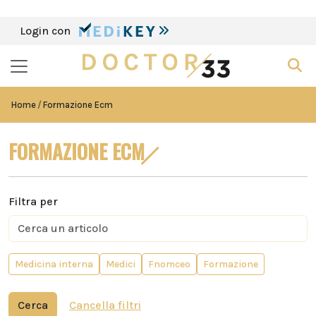
Login con
Home
Formazione Ecm
FORMAZIONE ECM
Filtra per
Medicina interna
Medici
Fnomceo
Formazione
Cerca
Cancella filtri