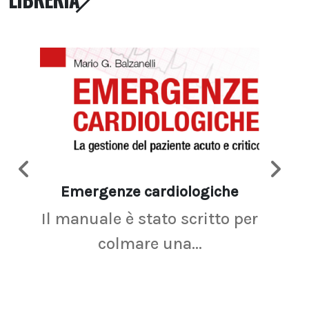
Emergenze cardiologiche
Ima
Il manuale è stato scritto per
La r
colmare una...