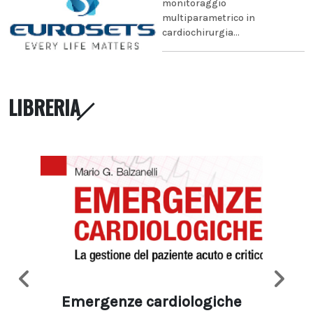
monitoraggio
multiparametrico in
cardiochirurgia...
LIBRERIA
Emergenze cardiologiche
Ima