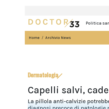
Politica sa
Home
Archivio News
Dermatologia
Capelli salvi, cade
La pillola anti-calvizie potrebbe
diagnosi precoce di patologie 