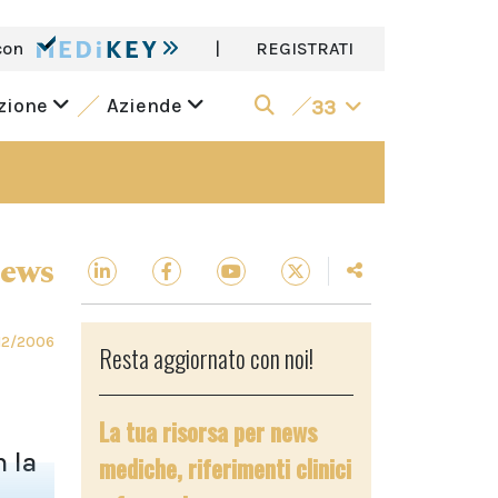
con
|
REGISTRATI
azione
Aziende
33
News
12/2006
Resta aggiornato con noi!
La tua risorsa per news
n la
mediche, riferimenti clinici